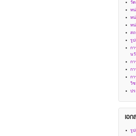
วัต
หน
หน
หน
สถ
รู
การ
นว
กา
กา
กา
วิ
ปร
เอกสา
รู