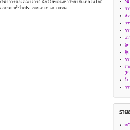
วิ
ทางวิชาการของคณาจารย์ นักวิจัยของมหาวิทยาลัยเทคโนโลยี
านภายนอกทั้งในประเทศและต่างประเทศ
กำ
หั
กา
กา
เอก
ผู้
ผู
กา
รา
(P
โป
กา
รายล
หล